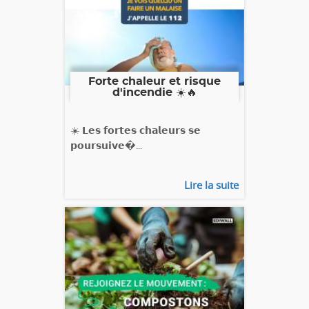
Forte chaleur et risque
d'incendie ☀️🔥
☀️ 𝗟𝗲𝘀 𝗳𝗼𝗿𝘁𝗲𝘀 𝗰𝗵𝗮𝗹𝗲𝘂𝗿𝘀 𝘀𝗲
𝗽𝗼𝘂𝗿𝘀𝘂𝗶𝘃𝗲�...
Lire la suite