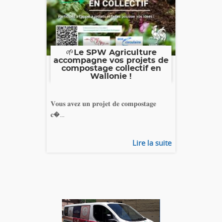
🌱Le SPW Agriculture
accompagne vos projets de
compostage collectif en
Wallonie !
𝐕𝐨𝐮𝐬 𝐚𝐯𝐞𝐳 𝐮𝐧 𝐩𝐫𝐨𝐣𝐞𝐭 𝐝𝐞 𝐜𝐨𝐦𝐩𝐨𝐬𝐭𝐚𝐠𝐞
𝐜�...
Lire la suite