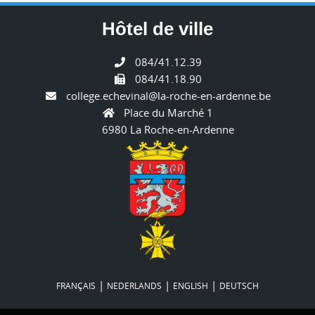
Hôtel de ville
084/41.12.39
084/41.18.90
college.echevinal@la-roche-en-ardenne.be
Place du Marché 1
6980 La Roche-en-Ardenne
|
|
|
FRANÇAIS
NEDERLANDS
ENGLISH
DEUTSCH