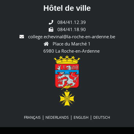
Hôtel de ville
084/41.12.39
084/41.18.90
college.echevinal@la-roche-en-ardenne.be
Place du Marché 1
6980 La Roche-en-Ardenne
|
|
|
FRANÇAIS
NEDERLANDS
ENGLISH
DEUTSCH