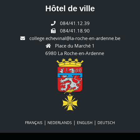
Hôtel de ville
084/41.12.39
084/41.18.90
college.echevinal@la-roche-en-ardenne.be
Place du Marché 1
6980 La Roche-en-Ardenne
|
|
|
FRANÇAIS
NEDERLANDS
ENGLISH
DEUTSCH