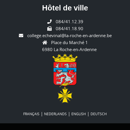
Hôtel de ville
084/41.12.39
084/41.18.90
college.echevinal@la-roche-en-ardenne.be
Place du Marché 1
6980 La Roche-en-Ardenne
|
|
|
FRANÇAIS
NEDERLANDS
ENGLISH
DEUTSCH