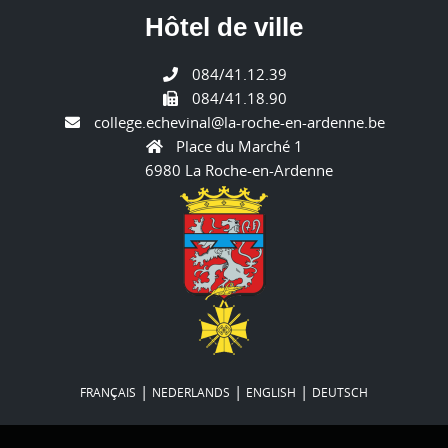
Hôtel de ville
084/41.12.39
084/41.18.90
college.echevinal@la-roche-en-ardenne.be
Place du Marché 1
6980 La Roche-en-Ardenne
|
|
|
FRANÇAIS
NEDERLANDS
ENGLISH
DEUTSCH