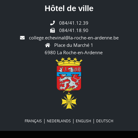
Hôtel de ville
084/41.12.39
084/41.18.90
college.echevinal@la-roche-en-ardenne.be
Place du Marché 1
6980 La Roche-en-Ardenne
|
|
|
FRANÇAIS
NEDERLANDS
ENGLISH
DEUTSCH