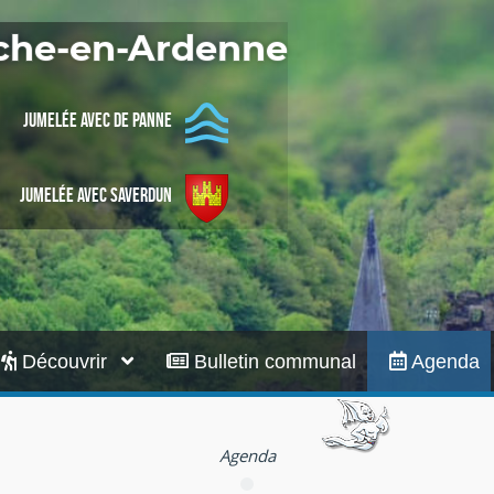
Infos pratiques
oche-en-Ardenne
Jumelée avec De Panne
Jumelée avec Saverdun
Découvrir
Bulletin communal
Agenda
Agenda