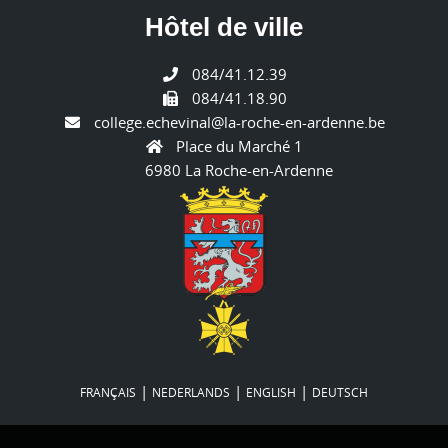
Hôtel de ville
084/41.12.39
084/41.18.90
college.echevinal@la-roche-en-ardenne.be
Place du Marché 1
6980 La Roche-en-Ardenne
|
|
|
FRANÇAIS
NEDERLANDS
ENGLISH
DEUTSCH