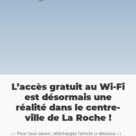
👉 Balade 
ratuit au Wi-Fi
Roche : P
ésormais une
chasse au tr
dans le centre-
de La Roche !
🥾🚶‍♂️‍➡️ ‼ Partez à la ch
TOTEMUS "Pierre et Lé
éléchargez l'article ci-dessous ↓↓...
Ardenne !!Tél