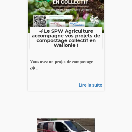
🌱Le SPW Agriculture
accompagne vos projets de
compostage collectif en
Wallonie !
𝐕𝐨𝐮𝐬 𝐚𝐯𝐞𝐳 𝐮𝐧 𝐩𝐫𝐨𝐣𝐞𝐭 𝐝𝐞 𝐜𝐨𝐦𝐩𝐨𝐬𝐭𝐚𝐠𝐞
𝐜�...
Lire la suite