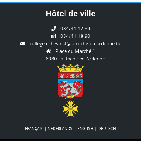
Hôtel de ville
084/41.12.39
084/41.18.90
college.echevinal@la-roche-en-ardenne.be
Place du Marché 1
6980 La Roche-en-Ardenne
|
|
|
FRANÇAIS
NEDERLANDS
ENGLISH
DEUTSCH