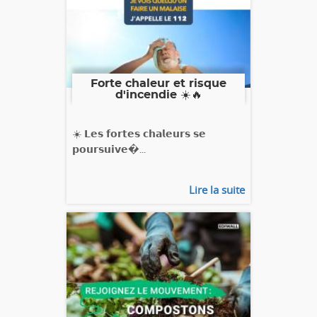
Forte chaleur et risque
d'incendie ☀️🔥
☀️ 𝗟𝗲𝘀 𝗳𝗼𝗿𝘁𝗲𝘀 𝗰𝗵𝗮𝗹𝗲𝘂𝗿𝘀 𝘀𝗲
𝗽𝗼𝘂𝗿𝘀𝘂𝗶𝘃𝗲�...
Lire la suite