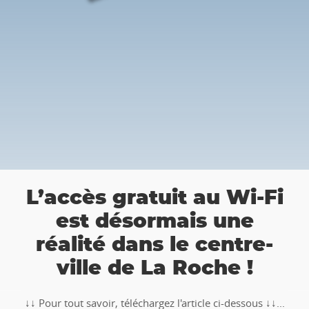
👉 Balade Totem
t au Wi-Fi
Roche : Partez
ais une
chasse au trésor 
le centre-
 Roche !
🥾🚶‍♂️‍➡️ ‼ Partez à la chasse au trés
TOTEMUS "Pierre et Légendes" de
'article ci-dessous ↓↓...
Ardenne !!Téléchargez l�