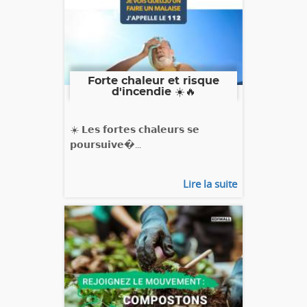
Forte chaleur et risque
d'incendie ☀️🔥
☀️ 𝗟𝗲𝘀 𝗳𝗼𝗿𝘁𝗲𝘀 𝗰𝗵𝗮𝗹𝗲𝘂𝗿𝘀 𝘀𝗲
𝗽𝗼𝘂𝗿𝘀𝘂𝗶𝘃𝗲�...
Lire la suite