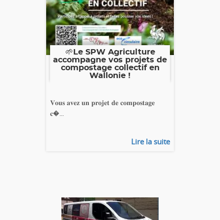
🌱Le SPW Agriculture
accompagne vos projets de
compostage collectif en
Wallonie !
𝐕𝐨𝐮𝐬 𝐚𝐯𝐞𝐳 𝐮𝐧 𝐩𝐫𝐨𝐣𝐞𝐭 𝐝𝐞 𝐜𝐨𝐦𝐩𝐨𝐬𝐭𝐚𝐠𝐞
𝐜�...
Lire la suite