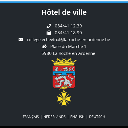
Hôtel de ville
084/41.12.39
084/41.18.90
college.echevinal@la-roche-en-ardenne.be
Place du Marché 1
6980 La Roche-en-Ardenne
|
|
|
FRANÇAIS
NEDERLANDS
ENGLISH
DEUTSCH