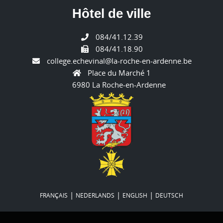
Hôtel de ville
084/41.12.39
084/41.18.90
college.echevinal@la-roche-en-ardenne.be
Place du Marché 1
6980 La Roche-en-Ardenne
|
|
|
FRANÇAIS
NEDERLANDS
ENGLISH
DEUTSCH