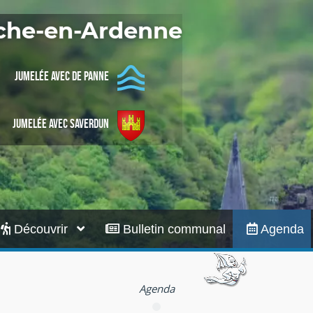
Infos pratiques
oche-en-Ardenne
Jumelée avec De Panne
Jumelée avec Saverdun
Découvrir
Bulletin communal
Agenda
Agenda