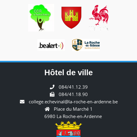
Hôtel de ville
084/41.12.39
084/41.18.90
college.echevinal@la-roche-en-ardenne.be
Place du Marché 1
6980 La Roche-en-Ardenne