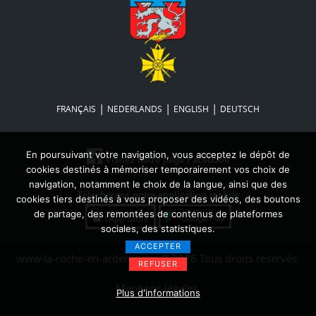
|
|
|
FRANÇAIS
NEDERLANDS
ENGLISH
DEUTSCH
En poursuivant votre navigation, vous acceptez le dépôt de
Visitez notre page Facebook
cookies destinés à mémoriser temporairement vos choix de
navigation, notamment le choix de la langue, ainsi que des
Téléchargez notre application mobile
cookies tiers destinés à vous proposer des vidéos, des boutons
de partage, des remontées de contenus de plateformes
sociales, des statistiques.
ACCEPTER
www.la-roche-en-ardenne.be © 2026 Tous droits réservés.
REFUSER
Mentions légales
Plus d'informations