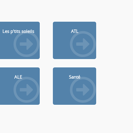
Les p'tits soleils
ATL
ALE
Santé