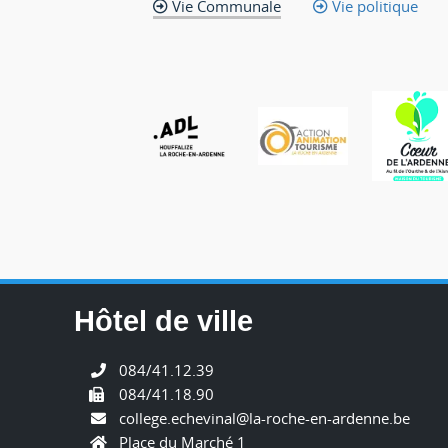
Vie Communale
Vie politique
Hôtel de ville
084/41.12.39
084/41.18.90
college.echevinal@la-roche-en-ardenne.be
Place du Marché 1