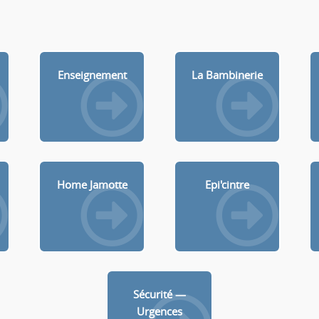
Enseignement
La Bambinerie
Home Jamotte
Epi'cintre
Sécurité —
Urgences