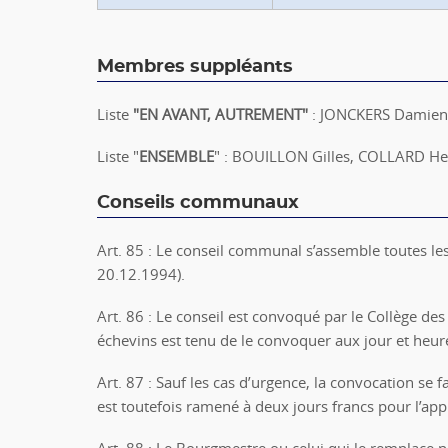
Membres suppléants
Liste
"
EN AVANT, AUTREMENT"
: JONCKERS Damien
Liste "
ENSEMBLE
" : BOUILLON Gilles, COLLARD He
Conseils communaux
Art. 85 : Le conseil communal s’assemble toutes les 
20.12.1994).
Art. 86 : Le conseil est convoqué par le Collège d
échevins est tenu de le convoquer aux jour et heur
Art. 87 : Sauf les cas d’urgence, la convocation se fa
est toutefois ramené à deux jours francs pour l’appl
Art. 88 : Le Bourgmestre ou celui qui le remplace pr