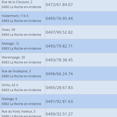
Rue de la Cleusure, 2
0472/61.84.67.
6980 La Roche-en-Ardenne
Hubermont, 114 A
0495/76.95.44.
6983 La Roche-en-Ardenne
Hives, 39
0497/99.52.82.
6984 La Roche-en-Ardenne
Maboge, 12
0495/79.82.71.
6983 La Roche-en-Ardenne
Warempage, 30
0493/78.38.45.
6983 La Roche-en-Ardenne
Rue de l’Aubépine, 3
0496/66.24.74
6980 La Roche-en-Ardenne
Ortho, 62 A
0495/28.67.83.
6983 La Roche-en-Ardenne
Maboge, 6
0491/92.81.63.
6982 La Roche-en-Ardenne
Rue du Fond, Halleux, 5
0499/32.51.27.
6986 La Roche-en-Ardenne