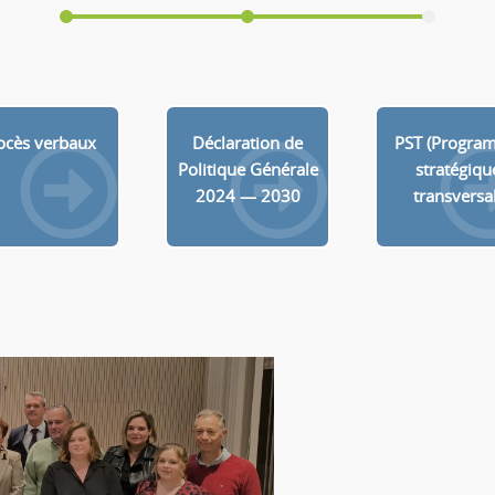
ocès verbaux
Déclaration de
PST (Progra
Politique Générale
stratégiqu
2024 — 2030
transversal