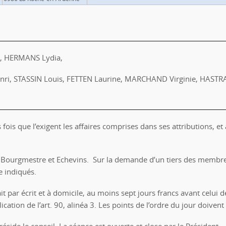
, HERMANS Lydia,
nri, STASSIN Louis, FETTEN Laurine, MARCHAND Virginie, HASTRA
fois que l’exigent les affaires comprises dans ses attributions, et
es Bourgmestre et Echevins. Sur la demande d’un tiers des membre
e indiqués.
it par écrit et à domicile, au moins sept jours francs avant celui de
ication de l’art. 90, alinéa 3. Les points de l’ordre du jour doiven
éside le conseil. La séance est ouverte et close par le Président.