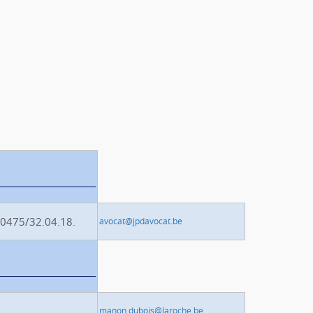
 0475/32.04.18.
avocat@jpdavocat.be
manon.dubois@laroche.be