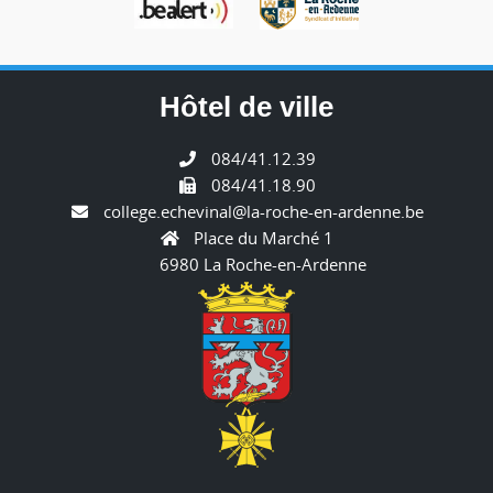
Hôtel de ville
084/41.12.39
084/41.18.90
college.echevinal@la-roche-en-ardenne.be
Place du Marché 1
6980 La Roche-en-Ardenne