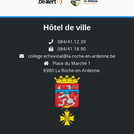
Hôtel de ville
084/41.12.39
084/41.18.90
college.echevinal@la-roche-en-ardenne.be
Place du Marché 1
6980 La Roche-en-Ardenne