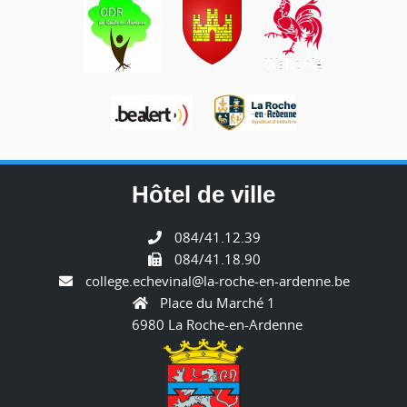
Hôtel de ville
084/41.12.39
084/41.18.90
college.echevinal@la-roche-en-ardenne.be
Place du Marché 1
6980 La Roche-en-Ardenne