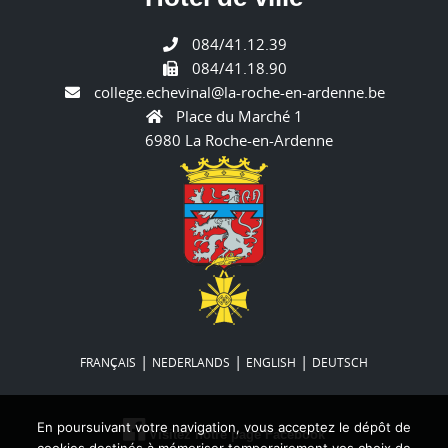
084/41.12.39
084/41.18.90
college.echevinal@la-roche-en-ardenne.be
Place du Marché 1
6980 La Roche-en-Ardenne
|
|
|
FRANÇAIS
NEDERLANDS
ENGLISH
DEUTSCH
En poursuivant votre navigation, vous acceptez le dépôt de
Visitez notre page Facebook
cookies destinés à mémoriser temporairement vos choix de