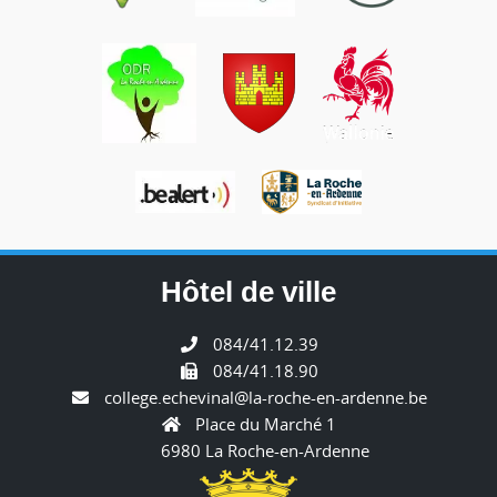
Hôtel de ville
084/41.12.39
084/41.18.90
college.echevinal@la-roche-en-ardenne.be
Place du Marché 1
6980 La Roche-en-Ardenne