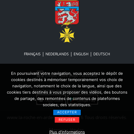
|
|
|
FRANÇAIS
NEDERLANDS
ENGLISH
DEUTSCH
En poursuivant votre navigation, vous acceptez le dépôt de
Visitez notre page Facebook
cookies destinés à mémoriser temporairement vos choix de
navigation, notamment le choix de la langue, ainsi que des
Téléchargez notre application mobile
cookies tiers destinés à vous proposer des vidéos, des boutons
de partage, des remontées de contenus de plateformes
sociales, des statistiques.
ACCEPTER
www.la-roche-en-ardenne.be © 2026 Tous droits réservés.
REFUSER
Mentions légales
Plus d'informations