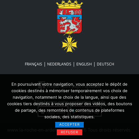
|
|
|
FRANÇAIS
NEDERLANDS
ENGLISH
DEUTSCH
En poursuivant votre navigation, vous acceptez le dépôt de
Visitez notre page Facebook
cookies destinés à mémoriser temporairement vos choix de
navigation, notamment le choix de la langue, ainsi que des
Téléchargez notre application mobile
cookies tiers destinés à vous proposer des vidéos, des boutons
de partage, des remontées de contenus de plateformes
sociales, des statistiques.
ACCEPTER
www.la-roche-en-ardenne.be © 2026 Tous droits réservés.
REFUSER