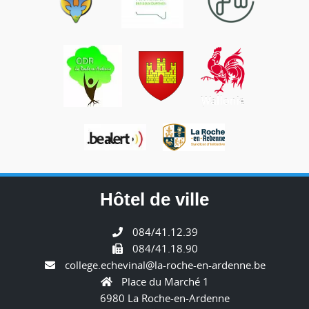
Hôtel de ville
084/41.12.39
084/41.18.90
college.echevinal@la-roche-en-ardenne.be
Place du Marché 1
6980 La Roche-en-Ardenne