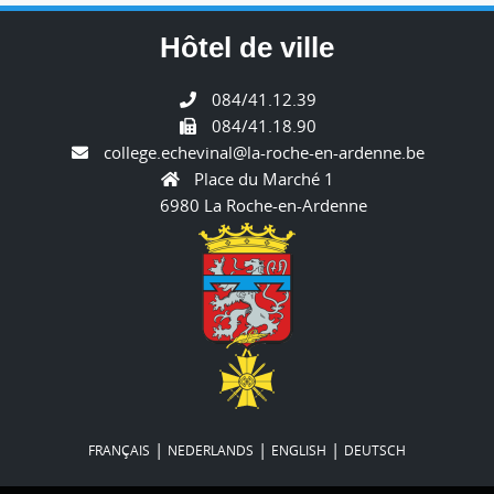
Hôtel de ville
084/41.12.39
084/41.18.90
college.echevinal@la-roche-en-ardenne.be
Place du Marché 1
6980 La Roche-en-Ardenne
|
|
|
FRANÇAIS
NEDERLANDS
ENGLISH
DEUTSCH