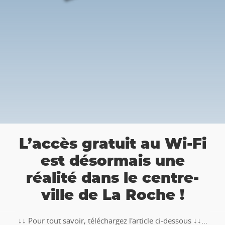
👉 
’accès gratuit au Wi-Fi
R
est désormais une
cha
réalité dans le centre-
ville de La Roche !
🥾🚶‍♂️‍
TOTEM
our tout savoir, téléchargez l'article ci-dessous ↓↓...