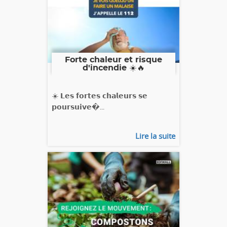
Forte chaleur et risque
d'incendie ☀️🔥
☀️ 𝗟𝗲𝘀 𝗳𝗼𝗿𝘁𝗲𝘀 𝗰𝗵𝗮𝗹𝗲𝘂𝗿𝘀 𝘀𝗲
𝗽𝗼𝘂𝗿𝘀𝘂𝗶𝘃𝗲�...
Lire la suite