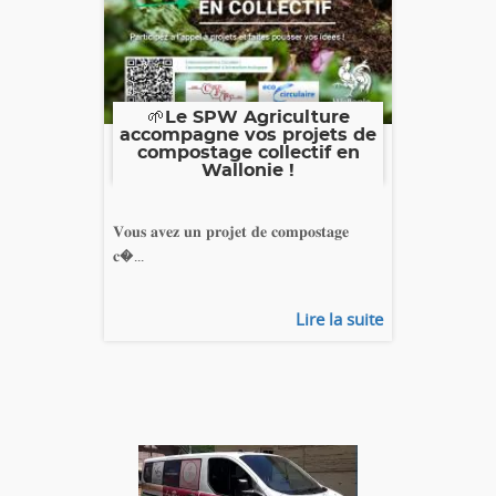
🌱Le SPW Agriculture
accompagne vos projets de
compostage collectif en
Wallonie !
𝐕𝐨𝐮𝐬 𝐚𝐯𝐞𝐳 𝐮𝐧 𝐩𝐫𝐨𝐣𝐞𝐭 𝐝𝐞 𝐜𝐨𝐦𝐩𝐨𝐬𝐭𝐚𝐠𝐞
𝐜�...
Lire la suite