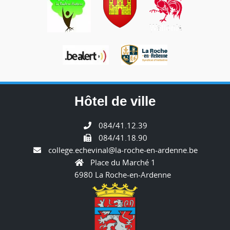
Hôtel de ville
084/41.12.39
084/41.18.90
college.echevinal@la-roche-en-ardenne.be
Place du Marché 1
6980 La Roche-en-Ardenne