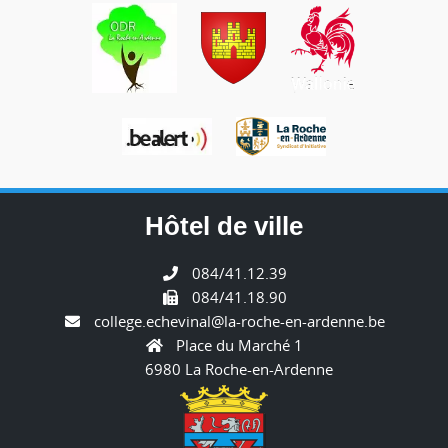
Hôtel de ville
084/41.12.39
084/41.18.90
college.echevinal@la-roche-en-ardenne.be
Place du Marché 1
6980 La Roche-en-Ardenne