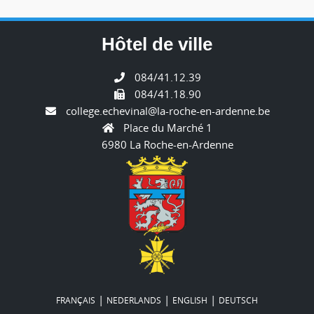
Hôtel de ville
084/41.12.39
084/41.18.90
college.echevinal@la-roche-en-ardenne.be
Place du Marché 1
6980 La Roche-en-Ardenne
|
|
|
FRANÇAIS
NEDERLANDS
ENGLISH
DEUTSCH