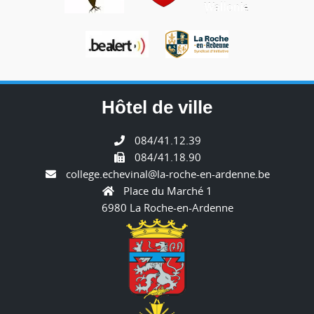
Hôtel de ville
084/41.12.39
084/41.18.90
college.echevinal@la-roche-en-ardenne.be
Place du Marché 1
6980 La Roche-en-Ardenne