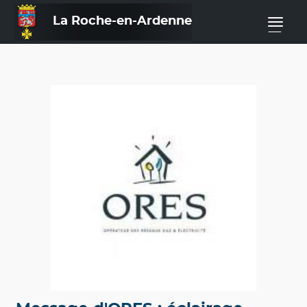
La Roche-en-Ardenne
—