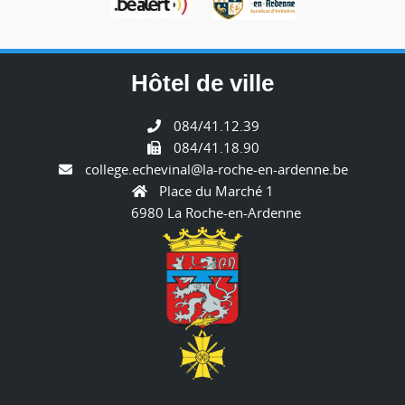
Hôtel de ville
084/41.12.39
084/41.18.90
college.echevinal@la-roche-en-ardenne.be
Place du Marché 1
6980 La Roche-en-Ardenne