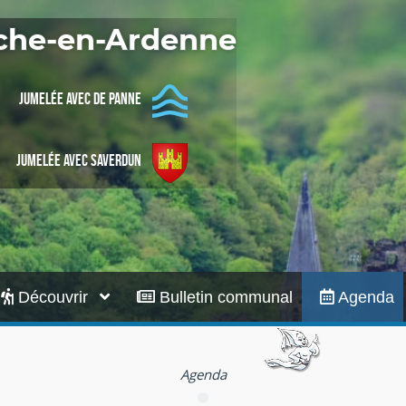
Infos pratiques
oche-en-Ardenne
Jumelée avec De Panne
Jumelée avec Saverdun
Découvrir
Bulletin communal
Agenda
Agenda