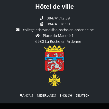
Hôtel de ville
084/41.12.39
084/41.18.90
college.echevinal@la-roche-en-ardenne.be
Place du Marché 1
6980 La Roche-en-Ardenne
|
|
|
FRANÇAIS
NEDERLANDS
ENGLISH
DEUTSCH