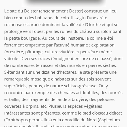
Le site du Deister (anciennement Dester) constitue un lieu
bien connu des habitants du coin. Il s'agit d'une arête
rocheuse escarpée dominant la vallée de l'Ourthe et qui se
prolonge vers l'ouest par les ruines du château surplombant
la petite bourgade. Au cours de l'histoire, la colline a été
fortement empreinte par l'activité humaine : exploitation
forestière, pâturage, culture vivrière et peut-être même
viticole. Diverses traces témoignent encore de ce passé, dont
de nombreuses terrasses et des murets en pierres sèches.
S'étendant sur une dizaine d'hectares, le site présente une
remarquable mosaïque d'habitats sur des sols souvent
superficiels, pentus, de nature schisto-gréseuse. On y
rencontre par exemple des chênaies acidophiles, des fourrés
et taillis, des fragments de lande à bruyère, des pelouses
ouvertes à orpins, etc. Plusieurs espèces végétales
intéressantes sont présentes, comme le pied d'oiseau délicat
(Ornithopus perpusillus) et la doradille du Nord (Asplenium
septentrionale). Parmi la flore cryptogamique, on note une