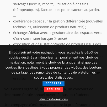
sauvages (vertus, récolte, utilisation à des fins
thérapeutiques), l’accueil des pollinisateurs au jardin,
…
conférence-débat sur la gestion différenciée (nouvelles
techniques, utilisation de produits naturels) ;
échanges/débat avec le gestionnaire des espaces verts
d’une commune basque (France) ;
exposition et dégustation/vente de produits issus des
apiculteurs ;
En poursuivant votre navigation, vous acceptez le dépôt de
atelier culinaire avec les pensionnaires de la maison de
cookies destinés à mémoriser temporairement vos choix de
repos : pain d’épices au miel issu d’un rucher local ;
navigation, notamment le choix de la langue, ainsi que des
marché artisanal villageois saisonnier : vente de
cookies tiers destinés à vous proposer des vidéos, des boutons
produits du terroir issus d’une agriculture biologique
de partage, des remontées de contenus de plateformes
sociales, des statistiques.
et raisonnée (à Hives : Juillet/Août).
ACCEPTER
Nous avons organisé, de 2002 à 2014, un concours de
REFUSER
décoration florale annuel ouvert à tous les résidents.
Plus d'informations
Une campagne d’information contre la prolifération des