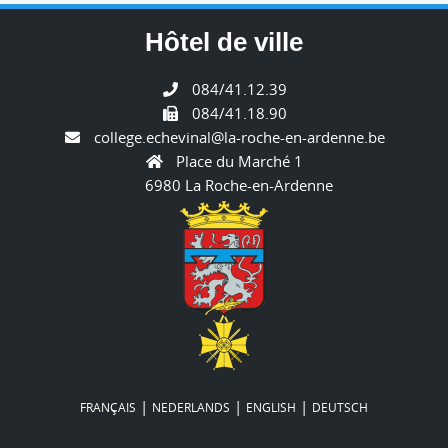
Hôtel de ville
084/41.12.39
084/41.18.90
college.echevinal@la-roche-en-ardenne.be
Place du Marché 1
6980 La Roche-en-Ardenne
|
|
|
FRANÇAIS
NEDERLANDS
ENGLISH
DEUTSCH