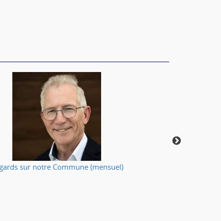
gards sur notre Commune (mensuel)
Votre applic