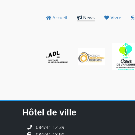
Accueil
News
Vivre
Hôtel de ville
084/41.12.39
084/41.18.90