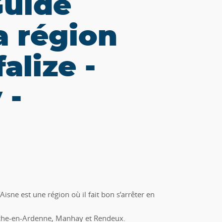
Guide
a région
alize -
 -
isne est une région où il fait bon s’arrêter en
Roche-en-Ardenne, Manhay et Rendeux.