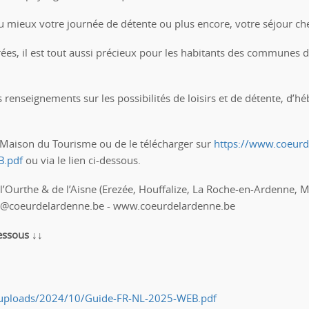
u mieux votre journée de détente ou plus encore, votre séjour ch
ntrées, il est tout aussi précieux pour les habitants des communes
ers renseignements sur les possibilités de loisirs et de détente, d
r la Maison du Tourisme ou de le télécharger sur
https://www.coeurd
B.pdf
ou via le lien ci-dessous.
 l’Ourthe & de l’Aisne (Erezée, Houffalize, La Roche-en-Ardenne
fo@coeurdelardenne.be - www.coeurdelardenne.be
dessous ↓↓
/uploads/2024/10/Guide-FR-NL-2025-WEB.pdf