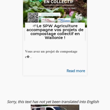
🌱Le SPW Agriculture
accompagne vos projets de
compostage collectif en
Wallonie !
𝐕𝐨𝐮𝐬 𝐚𝐯𝐞𝐳 𝐮𝐧 𝐩𝐫𝐨𝐣𝐞𝐭 𝐝𝐞 𝐜𝐨𝐦𝐩𝐨𝐬𝐭𝐚𝐠𝐞
𝐜�...
Read more
Sorry, this text has not yet been translated into English