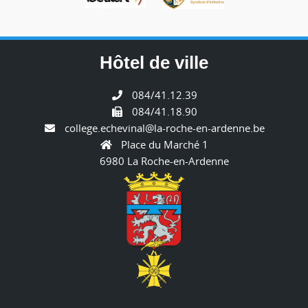
Hôtel de ville
084/41.12.39
084/41.18.90
college.echevinal@la-roche-en-ardenne.be
Place du Marché 1
6980 La Roche-en-Ardenne