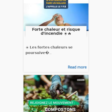
Forte chaleur et risque
d'incendie ☀️🔥
☀️ 𝗟𝗲𝘀 𝗳𝗼𝗿𝘁𝗲𝘀 𝗰𝗵𝗮𝗹𝗲𝘂𝗿𝘀 𝘀𝗲
𝗽𝗼𝘂𝗿𝘀𝘂𝗶𝘃𝗲�...
Read more