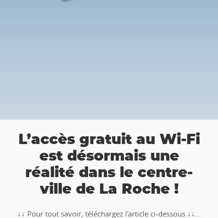
👉 Balade Totemus à La
-Fi
Roche : Partez à la
chasse au trésor 🚶‍♀🚶‍♂
e-
🥾🚶‍♂️‍➡️ ‼ Partez à la chasse au trésor avec la balade
TOTEMUS "Pierre et Légendes" de La Roche-en-
s ↓↓...
Ardenne !!Téléchargez l�...