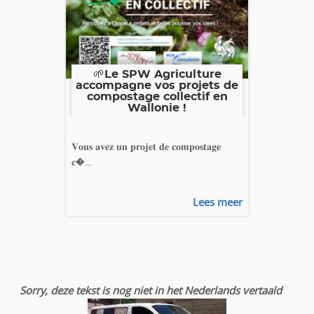
🌱Le SPW Agriculture
accompagne vos projets de
compostage collectif en
Wallonie !
𝐕𝐨𝐮𝐬 𝐚𝐯𝐞𝐳 𝐮𝐧 𝐩𝐫𝐨𝐣𝐞𝐭 𝐝𝐞 𝐜𝐨𝐦𝐩𝐨𝐬𝐭𝐚𝐠𝐞
𝐜�...
Lees meer
Sorry, deze tekst is nog niet in het Nederlands vertaald