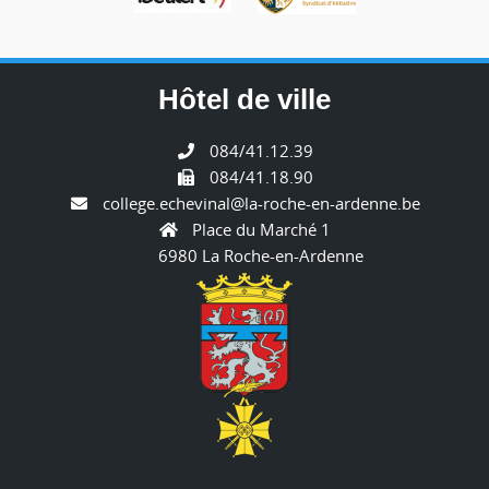
Hôtel de ville
084/41.12.39
084/41.18.90
college.echevinal@la-roche-en-ardenne.be
Place du Marché 1
6980 La Roche-en-Ardenne