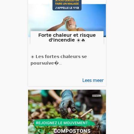
Forte chaleur et risque
d'incendie ☀️🔥
☀️ 𝗟𝗲𝘀 𝗳𝗼𝗿𝘁𝗲𝘀 𝗰𝗵𝗮𝗹𝗲𝘂𝗿𝘀 𝘀𝗲
𝗽𝗼𝘂𝗿𝘀𝘂𝗶𝘃𝗲�...
Lees meer