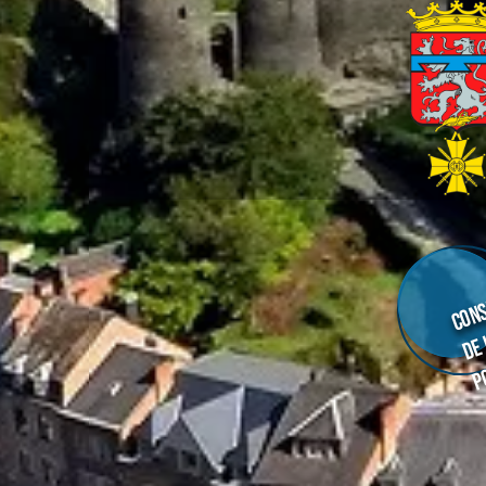
Cons
de
p