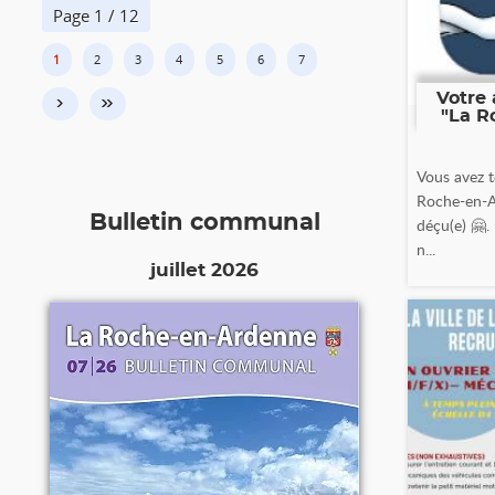
Page 1 / 12
1
2
3
4
5
6
7
Votre 
›
»
"La R
Vous avez t
Roche-en-A
Bulletin communal
déçu(e) 🤗.
n...
juillet 2026