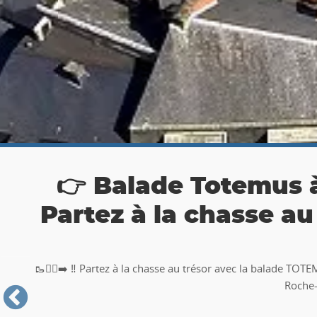
👉 Balade Totemus à
Partez à la chasse au tr
🥾🚶‍♂️‍➡️ ‼ Partez à la chasse au trésor avec la balade TO
Roche-