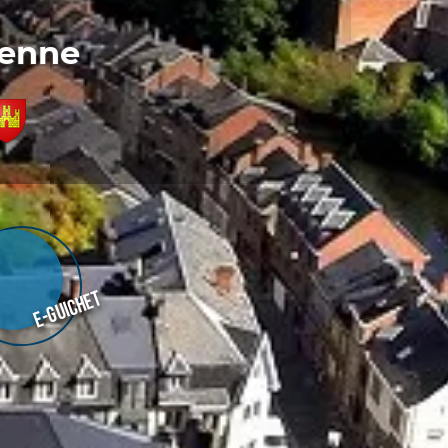
denne
E-guichet