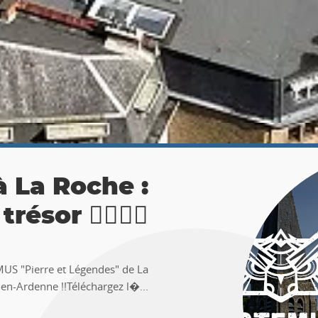
 La Roche :
ésor 🚶‍♀🚶‍♂
TEMUS "Pierre et Légendes" de La
en-Ardenne !!Téléchargez l�...