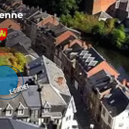
denne
E-guichet