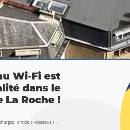
 La Roche :
ésor 🚶‍♀🚶‍♂
TEMUS "Pierre et Légendes" de La
en-Ardenne !!Téléchargez l�...