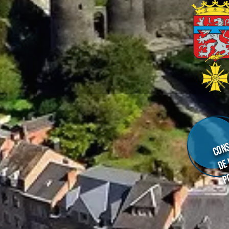
Cons
de
p