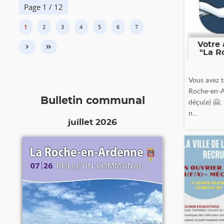
Page 1 / 12
1
2
3
4
5
6
7
Votre 
›
»
"La R
Vous avez t
Roche-en-A
Bulletin communal
déçu(e) 🤗.
n...
juillet 2026