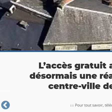
👉 Balade Totemus à
Partez à la chasse au tr
🥾🚶‍♂️‍➡️ ‼ Partez à la chasse au trésor avec la balade TO
Roche-