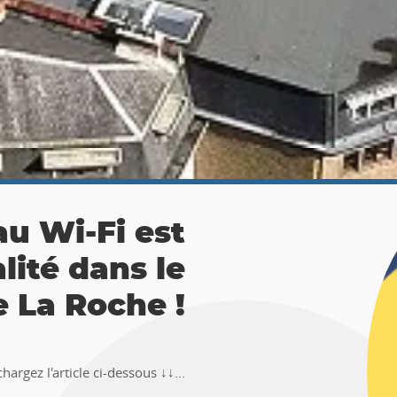
 La Roche :
ésor 🚶‍♀🚶‍♂
TEMUS "Pierre et Légendes" de La
en-Ardenne !!Téléchargez l�...