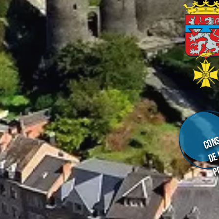
Cons
de
p