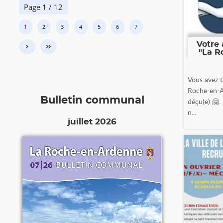
Page 1 / 12
1
2
3
4
5
6
7
Votre 
›
»
"La R
Vous avez t
Roche-en-A
Bulletin communal
déçu(e) 🤗.
n...
juillet 2026