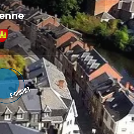
denne
E-guichet