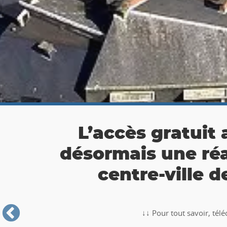
👉 Balade Totemus à
Partez à la chasse au tr
🥾🚶‍♂️‍➡️ ‼ Partez à la chasse au trésor avec la balade TO
Roche-