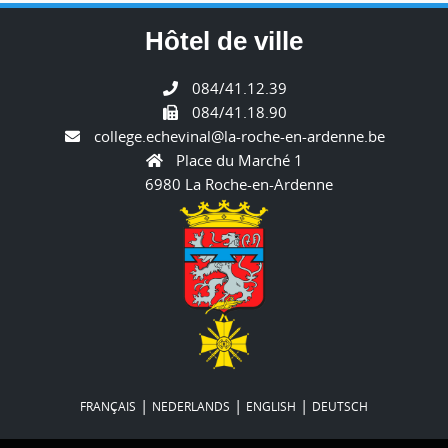
Hôtel de ville
084/41.12.39
084/41.18.90
college.echevinal@la-roche-en-ardenne.be
Place du Marché 1
6980 La Roche-en-Ardenne
|
|
|
FRANÇAIS
NEDERLANDS
ENGLISH
DEUTSCH