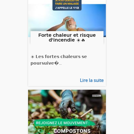
Forte chaleur et risque
d'incendie ☀️🔥
☀️ 𝗟𝗲𝘀 𝗳𝗼𝗿𝘁𝗲𝘀 𝗰𝗵𝗮𝗹𝗲𝘂𝗿𝘀 𝘀𝗲
𝗽𝗼𝘂𝗿𝘀𝘂𝗶𝘃𝗲�...
Lire la suite