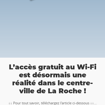
👉 Ba
ccès gratuit au Wi-Fi
Roc
est désormais une
chass
alité dans le centre-
ville de La Roche !
🥾🚶‍♂️‍➡️ ‼ 
TOTEMUS "
tout savoir, téléchargez l'article ci-dessous ↓↓...