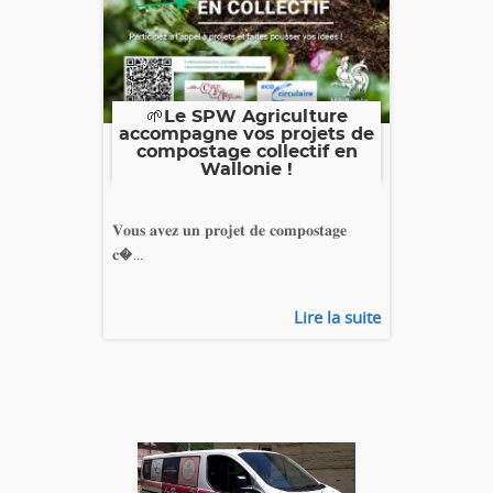
🌱Le SPW Agriculture
accompagne vos projets de
compostage collectif en
Wallonie !
𝐕𝐨𝐮𝐬 𝐚𝐯𝐞𝐳 𝐮𝐧 𝐩𝐫𝐨𝐣𝐞𝐭 𝐝𝐞 𝐜𝐨𝐦𝐩𝐨𝐬𝐭𝐚𝐠𝐞
𝐜�...
Lire la suite