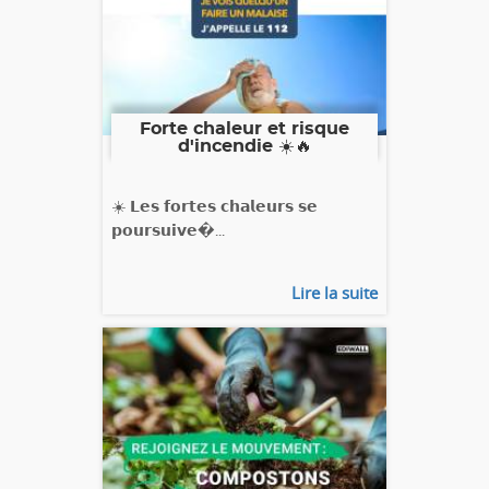
Forte chaleur et risque
d'incendie ☀️🔥
☀️ 𝗟𝗲𝘀 𝗳𝗼𝗿𝘁𝗲𝘀 𝗰𝗵𝗮𝗹𝗲𝘂𝗿𝘀 𝘀𝗲
𝗽𝗼𝘂𝗿𝘀𝘂𝗶𝘃𝗲�...
Lire la suite