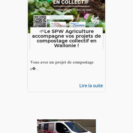
🌱Le SPW Agriculture
accompagne vos projets de
compostage collectif en
Wallonie !
𝐕𝐨𝐮𝐬 𝐚𝐯𝐞𝐳 𝐮𝐧 𝐩𝐫𝐨𝐣𝐞𝐭 𝐝𝐞 𝐜𝐨𝐦𝐩𝐨𝐬𝐭𝐚𝐠𝐞
𝐜�...
Lire la suite