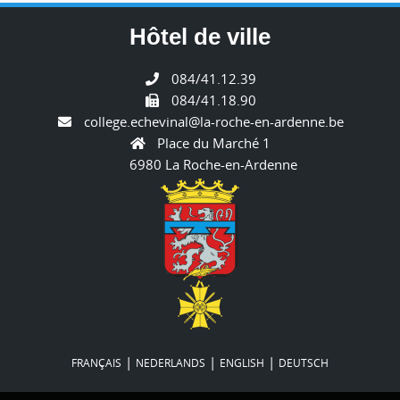
Hôtel de ville
084/41.12.39
084/41.18.90
college.echevinal@la-roche-en-ardenne.be
Place du Marché 1
6980 La Roche-en-Ardenne
|
|
|
FRANÇAIS
NEDERLANDS
ENGLISH
DEUTSCH