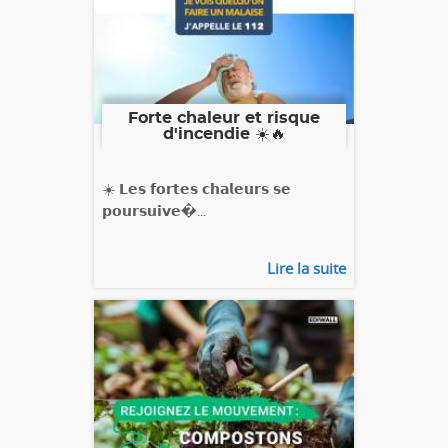
Forte chaleur et risque
d'incendie ☀️🔥
☀️ 𝗟𝗲𝘀 𝗳𝗼𝗿𝘁𝗲𝘀 𝗰𝗵𝗮𝗹𝗲𝘂𝗿𝘀 𝘀𝗲
𝗽𝗼𝘂𝗿𝘀𝘂𝗶𝘃𝗲�...
Lire la suite