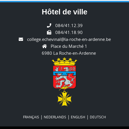
Hôtel de ville
084/41.12.39
084/41.18.90
college.echevinal@la-roche-en-ardenne.be
Place du Marché 1
6980 La Roche-en-Ardenne
|
|
|
FRANÇAIS
NEDERLANDS
ENGLISH
DEUTSCH