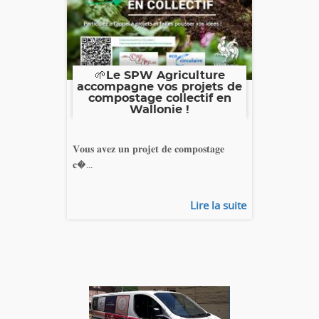
🌱Le SPW Agriculture
accompagne vos projets de
compostage collectif en
Wallonie !
𝐕𝐨𝐮𝐬 𝐚𝐯𝐞𝐳 𝐮𝐧 𝐩𝐫𝐨𝐣𝐞𝐭 𝐝𝐞 𝐜𝐨𝐦𝐩𝐨𝐬𝐭𝐚𝐠𝐞
𝐜�...
Lire la suite