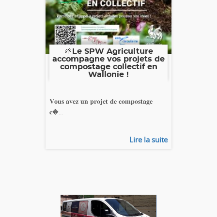
🌱Le SPW Agriculture
accompagne vos projets de
compostage collectif en
Wallonie !
𝐕𝐨𝐮𝐬 𝐚𝐯𝐞𝐳 𝐮𝐧 𝐩𝐫𝐨𝐣𝐞𝐭 𝐝𝐞 𝐜𝐨𝐦𝐩𝐨𝐬𝐭𝐚𝐠𝐞
𝐜�...
Lire la suite