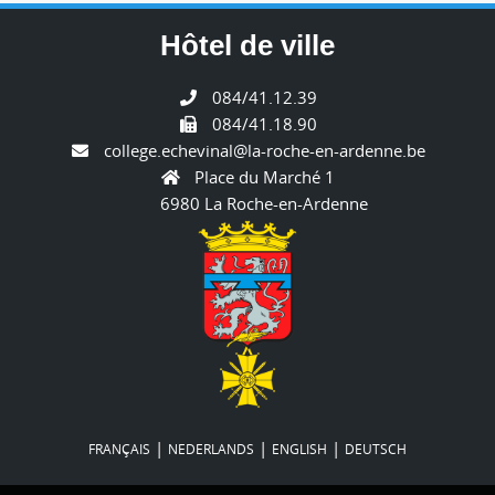
Hôtel de ville
084/41.12.39
084/41.18.90
college.echevinal@la-roche-en-ardenne.be
Place du Marché 1
6980 La Roche-en-Ardenne
|
|
|
FRANÇAIS
NEDERLANDS
ENGLISH
DEUTSCH