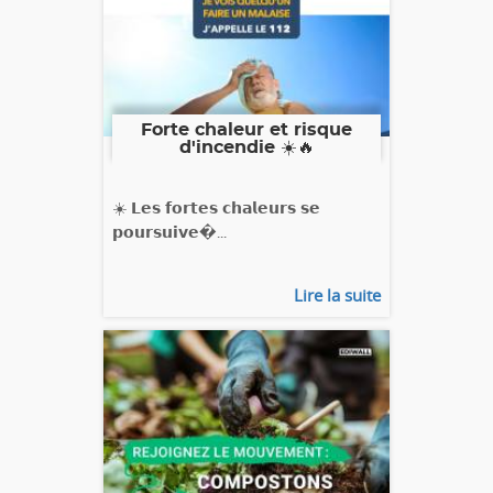
Forte chaleur et risque
d'incendie ☀️🔥
☀️ 𝗟𝗲𝘀 𝗳𝗼𝗿𝘁𝗲𝘀 𝗰𝗵𝗮𝗹𝗲𝘂𝗿𝘀 𝘀𝗲
𝗽𝗼𝘂𝗿𝘀𝘂𝗶𝘃𝗲�...
Lire la suite