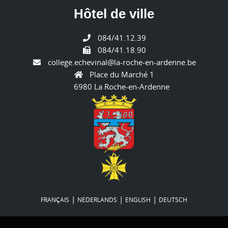
Hôtel de ville
084/41.12.39
084/41.18.90
college.echevinal@la-roche-en-ardenne.be
Place du Marché 1
6980 La Roche-en-Ardenne
|
|
|
FRANÇAIS
NEDERLANDS
ENGLISH
DEUTSCH