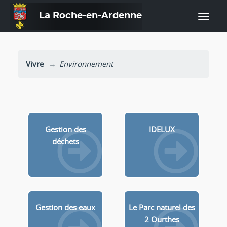
La Roche-en-Ardenne
—
Vivre
Environnement
Gestion des
IDELUX
déchets
Gestion des eaux
Le Parc naturel des
2 Ourthes