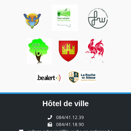
Hôtel de ville
084/41.12.39
084/41.18.90