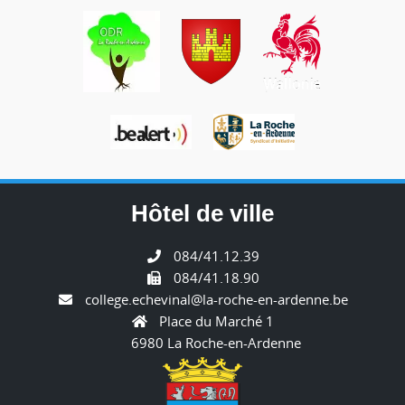
Hôtel de ville
084/41.12.39
084/41.18.90
college.echevinal@la-roche-en-ardenne.be
Place du Marché 1
6980 La Roche-en-Ardenne