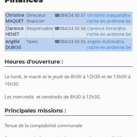
Finances
Christine
Directeur
084/24.50.57
christine.maquet@la-
MAQUET
financier
roche-en-ardenne.be
Clarence
Responsable
084/24.50.58
clarence.henet@la-
HENET
roche-en-ardenne.be
Angèle
Taxes
084/24.50.55
angele.dubois@la-
DUBOIS
roche-en-ardenne.be
Heures d'ouverture :
Le lundi, le mardi et le jeudi de 8h30 à 12h30 et de 13h00 à
16h30.
Les mercredis et vendredis de 8h30 à 12h30.
Principales missions :
Tenue de la comptabilité communale