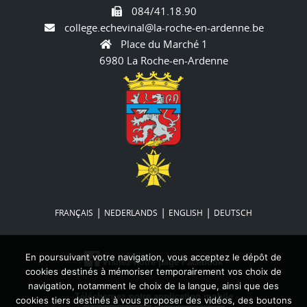
084/41.18.90
college.echevinal@la-roche-en-ardenne.be
Place du Marché 1
6980 La Roche-en-Ardenne
|
|
|
FRANÇAIS
NEDERLANDS
ENGLISH
DEUTSCH
En poursuivant votre navigation, vous acceptez le dépôt de
Visitez notre page Facebook
cookies destinés à mémoriser temporairement vos choix de
navigation, notamment le choix de la langue, ainsi que des
Téléchargez notre application mobile
cookies tiers destinés à vous proposer des vidéos, des boutons