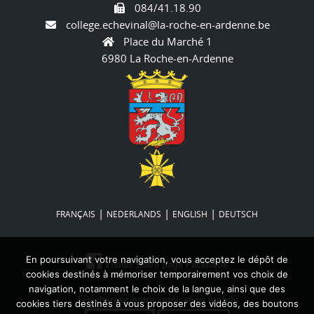
084/41.18.90
college.echevinal@la-roche-en-ardenne.be
Place du Marché 1
6980 La Roche-en-Ardenne
|
|
|
FRANÇAIS
NEDERLANDS
ENGLISH
DEUTSCH
En poursuivant votre navigation, vous acceptez le dépôt de
Visitez notre page Facebook
cookies destinés à mémoriser temporairement vos choix de
navigation, notamment le choix de la langue, ainsi que des
Téléchargez notre application mobile
cookies tiers destinés à vous proposer des vidéos, des boutons