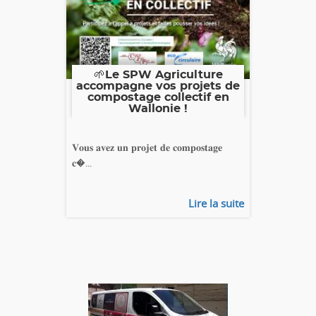
🌱Le SPW Agriculture
accompagne vos projets de
compostage collectif en
Wallonie !
𝐕𝐨𝐮𝐬 𝐚𝐯𝐞𝐳 𝐮𝐧 𝐩𝐫𝐨𝐣𝐞𝐭 𝐝𝐞 𝐜𝐨𝐦𝐩𝐨𝐬𝐭𝐚𝐠𝐞
𝐜�...
Lire la suite