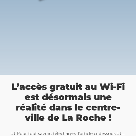
👉 Balade
 gratuit au Wi-Fi
Roche :
désormais une
chasse au 
é dans le centre-
e de La Roche !
🥾🚶‍♂️‍➡️ ‼ Partez à 
TOTEMUS "Pierre e
r, téléchargez l'article ci-dessous ↓↓...
Ardenne 