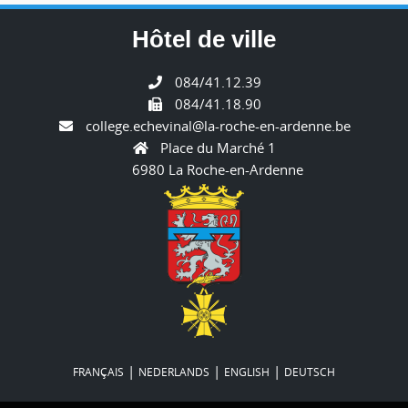
Hôtel de ville
084/41.12.39
084/41.18.90
college.echevinal@la-roche-en-ardenne.be
Place du Marché 1
6980 La Roche-en-Ardenne
|
|
|
FRANÇAIS
NEDERLANDS
ENGLISH
DEUTSCH