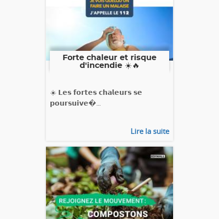
Forte chaleur et risque
d'incendie ☀️🔥
☀️ 𝗟𝗲𝘀 𝗳𝗼𝗿𝘁𝗲𝘀 𝗰𝗵𝗮𝗹𝗲𝘂𝗿𝘀 𝘀𝗲
𝗽𝗼𝘂𝗿𝘀𝘂𝗶𝘃𝗲�...
Lire la suite