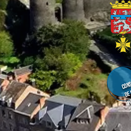
Cons
de
p