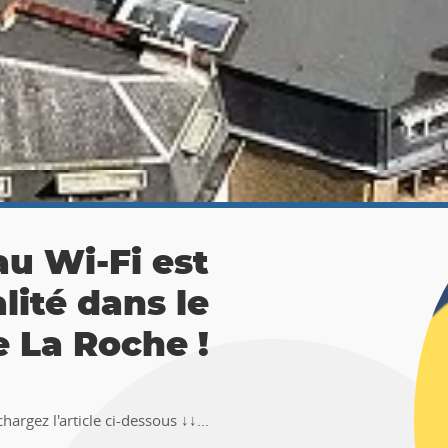
 La Roche :
ésor 🚶‍♀🚶‍♂
TEMUS "Pierre et Légendes" de La
en-Ardenne !!Téléchargez l�...