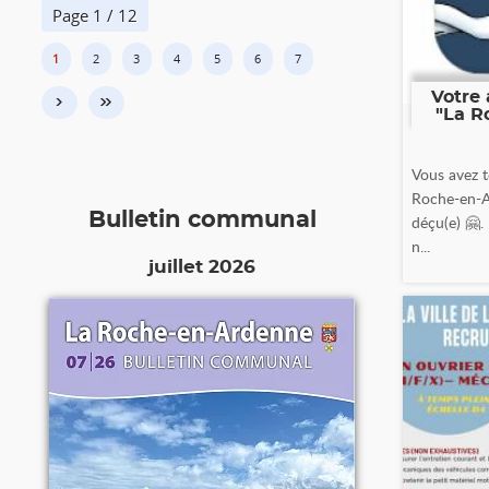
Page 1 / 12
1
2
3
4
5
6
7
Votre 
›
»
"La R
Vous avez t
Roche-en-A
Bulletin communal
déçu(e) 🤗.
n...
juillet 2026