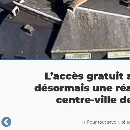
👉 Balade Totemus à
Partez à la chasse au tr
🥾🚶‍♂️‍➡️ ‼ Partez à la chasse au trésor avec la balade TO
Roche-