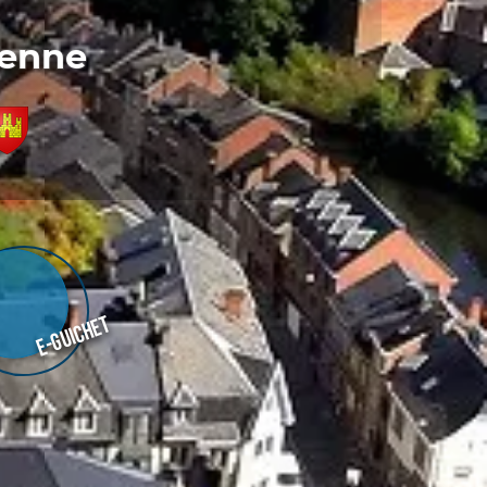
denne
E-guichet