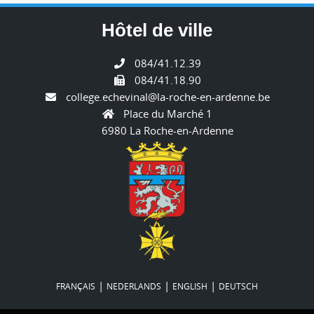
Hôtel de ville
084/41.12.39
084/41.18.90
college.echevinal@la-roche-en-ardenne.be
Place du Marché 1
6980 La Roche-en-Ardenne
|
|
|
FRANÇAIS
NEDERLANDS
ENGLISH
DEUTSCH