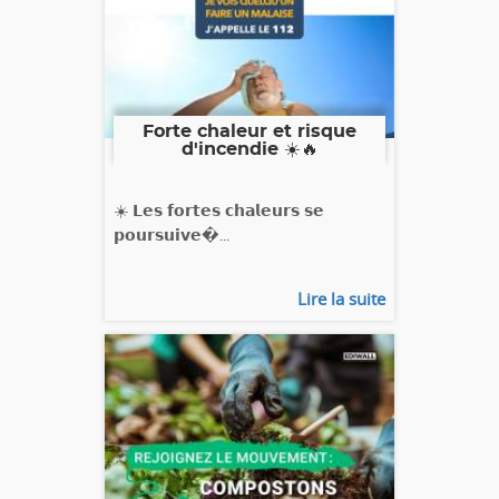
Forte chaleur et risque
d'incendie ☀️🔥
☀️ 𝗟𝗲𝘀 𝗳𝗼𝗿𝘁𝗲𝘀 𝗰𝗵𝗮𝗹𝗲𝘂𝗿𝘀 𝘀𝗲
𝗽𝗼𝘂𝗿𝘀𝘂𝗶𝘃𝗲�...
Lire la suite