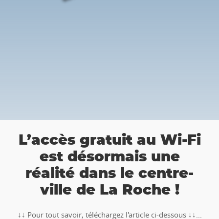
👉 Balade 
ratuit au Wi-Fi
Roche : P
ésormais une
chasse au tr
dans le centre-
de La Roche !
🥾🚶‍♂️‍➡️ ‼ Partez à la ch
TOTEMUS "Pierre et Lé
éléchargez l'article ci-dessous ↓↓...
Ardenne !!Tél