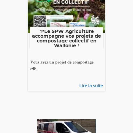
🌱Le SPW Agriculture
accompagne vos projets de
compostage collectif en
Wallonie !
𝐕𝐨𝐮𝐬 𝐚𝐯𝐞𝐳 𝐮𝐧 𝐩𝐫𝐨𝐣𝐞𝐭 𝐝𝐞 𝐜𝐨𝐦𝐩𝐨𝐬𝐭𝐚𝐠𝐞
𝐜�...
Lire la suite