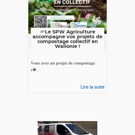
🌱Le SPW Agriculture
accompagne vos projets de
compostage collectif en
Wallonie !
𝐕𝐨𝐮𝐬 𝐚𝐯𝐞𝐳 𝐮𝐧 𝐩𝐫𝐨𝐣𝐞𝐭 𝐝𝐞 𝐜𝐨𝐦𝐩𝐨𝐬𝐭𝐚𝐠𝐞
𝐜�...
Lire la suite