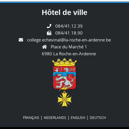
Hôtel de ville
084/41.12.39
084/41.18.90
college.echevinal@la-roche-en-ardenne.be
Place du Marché 1
6980 La Roche-en-Ardenne
|
|
|
FRANÇAIS
NEDERLANDS
ENGLISH
DEUTSCH