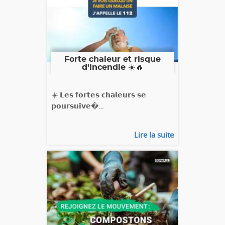
Forte chaleur et risque
d'incendie ☀️🔥
☀️ 𝗟𝗲𝘀 𝗳𝗼𝗿𝘁𝗲𝘀 𝗰𝗵𝗮𝗹𝗲𝘂𝗿𝘀 𝘀𝗲
𝗽𝗼𝘂𝗿𝘀𝘂𝗶𝘃𝗲�...
Lire la suite